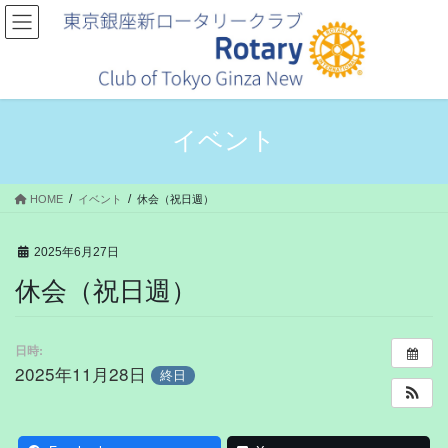
コ
ナ
ン
ビ
テ
ゲ
ン
ー
ツ
シ
へ
ョ
ス
ン
イベント
キ
に
ッ
移
プ
動
HOME
イベント
休会（祝日週）
2025年6月27日
休会（祝日週）
日時:
2025年11月28日
終日