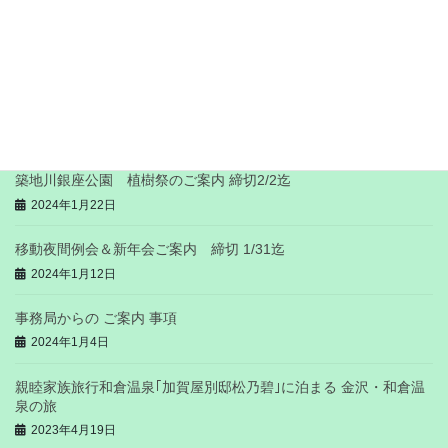
7/25(金) 「新会員歓迎 夜間例会ならびに暑気払いビアパーティ
ー」 ご案内
2025年7月1日
2023-24年度 インターシティーミーティングのご案内 締切1/31
迄
2024年1月22日
築地川銀座公園 植樹祭のご案内 締切2/2迄
2024年1月22日
移動夜間例会＆新年会ご案内 締切 1/31迄
2024年1月12日
事務局からの ご案内 事項
2024年1月4日
親睦家族旅行和倉温泉｢加賀屋別邸松乃碧｣に泊まる 金沢・和倉温
泉の旅
2023年4月19日