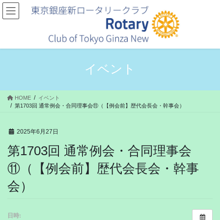
コ
ナ
ン
ビ
テ
ゲ
ン
ー
ツ
シ
へ
ョ
ス
ン
イベント
キ
に
ッ
移
プ
動
HOME
イベント
第1703回 通常例会・合同理事会⑪（【例会前】歴代会長会・幹事会）
2025年6月27日
第1703回 通常例会・合同理事会
⑪（【例会前】歴代会長会・幹事
会）
日時: