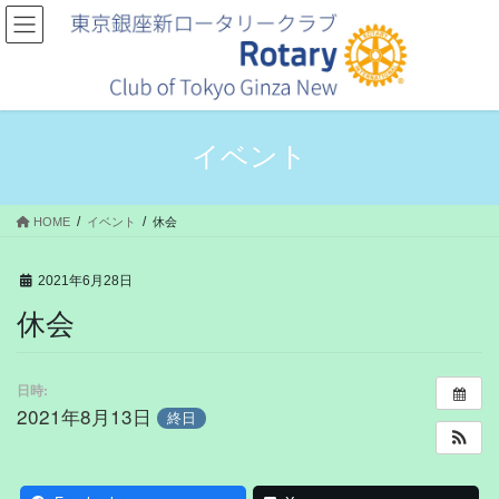
コ
ナ
ン
ビ
テ
ゲ
ン
ー
ツ
シ
へ
ョ
ス
ン
イベント
キ
に
ッ
移
プ
動
HOME
イベント
休会
2021年6月28日
休会
日時:
2021年8月13日
終日