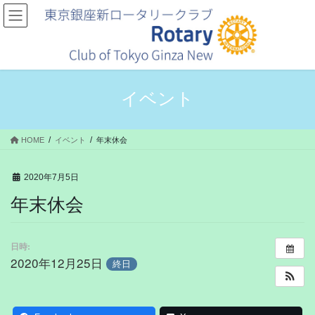
コ
ナ
ン
ビ
テ
ゲ
ン
ー
ツ
シ
へ
ョ
ス
ン
イベント
キ
に
ッ
移
プ
動
HOME
イベント
年末休会
2020年7月5日
年末休会
日時:
2020年12月25日
終日