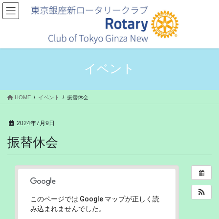
コ
ナ
ン
ビ
テ
ゲ
ン
ー
ツ
シ
へ
ョ
ス
ン
イベント
キ
に
ッ
移
プ
動
HOME
イベント
振替休会
2024年7月9日
振替休会
このページでは Google マップが正しく読
み込まれませんでした。