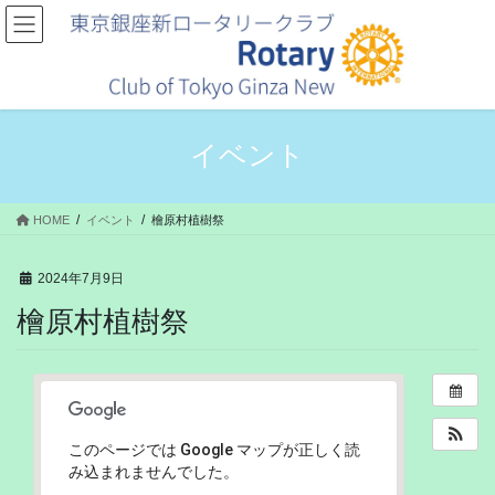
コ
ナ
ン
ビ
テ
ゲ
ン
ー
ツ
シ
へ
ョ
ス
ン
イベント
キ
に
ッ
移
プ
動
HOME
イベント
檜原村植樹祭
2024年7月9日
檜原村植樹祭
このページでは Google マップが正しく読
み込まれませんでした。