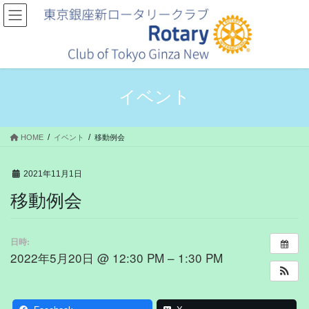
コ
ナ
ン
ビ
テ
ゲ
ン
ー
ツ
シ
へ
ョ
ス
ン
イベント
キ
に
ッ
移
プ
動
HOME
イベント
移動例会
2021年11月1日
移動例会
日時:
2022年5月20日 @ 12:30 PM – 1:30 PM