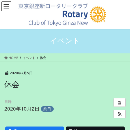
コ
ナ
ン
ビ
テ
ゲ
ン
ー
ツ
シ
へ
ョ
ス
ン
イベント
キ
に
ッ
移
プ
動
HOME
イベント
休会
2020年7月5日
休会
日時:
2020年10月2日
終日