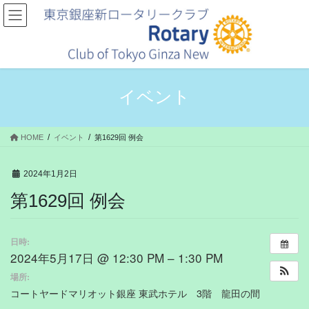
コ
ナ
ン
ビ
テ
ゲ
ン
ー
ツ
シ
へ
ョ
ス
ン
イベント
キ
に
ッ
移
プ
動
HOME
イベント
第1629回 例会
2024年1月2日
第1629回 例会
日時:
2024年5月17日 @ 12:30 PM – 1:30 PM
場所:
コートヤードマリオット銀座 東武ホテル 3階 龍田の間