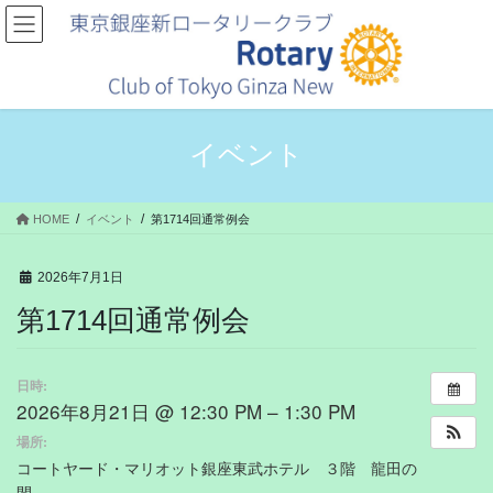
コ
ナ
ン
ビ
テ
ゲ
ン
ー
ツ
シ
へ
ョ
ス
ン
イベント
キ
に
ッ
移
プ
動
HOME
イベント
第1714回通常例会
2026年7月1日
第1714回通常例会
日時:
2026年8月21日 @ 12:30 PM – 1:30 PM
場所:
コートヤード・マリオット銀座東武ホテル ３階 龍田の
間