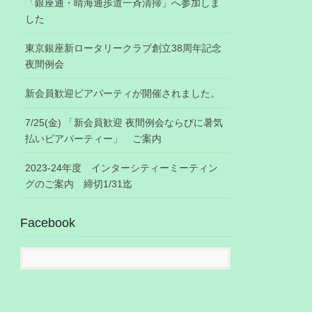
「銀座通・晴海通歩道一斉清掃」へ参加しま
した
東京銀座新ロータリークラブ創立38周年記念
夜間例会
新会員歓迎ビアパーティが開催されました。
7/25(金) 「新会員歓迎 夜間例会ならびに暑気
払いビアパーティー」 ご案内
2023-24年度 インターシティーミーティン
グのご案内 締切1/31迄
Facebook