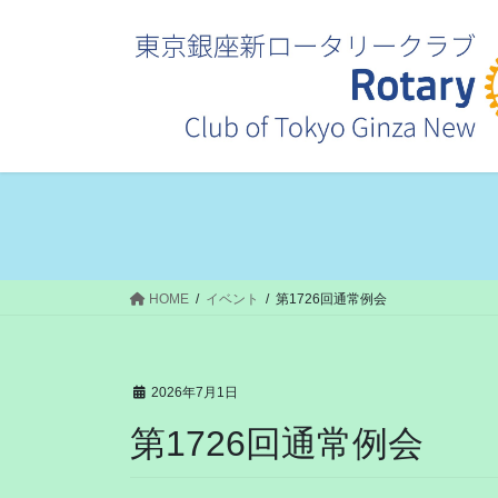
コ
ナ
ン
ビ
テ
ゲ
ン
ー
ツ
シ
へ
ョ
ス
ン
キ
に
ッ
移
プ
動
HOME
イベント
第1726回通常例会
2026年7月1日
第1726回通常例会