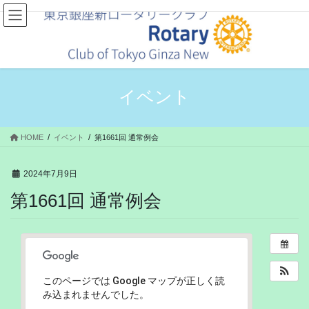
コ
ナ
ン
ビ
テ
ゲ
ン
ー
ツ
シ
へ
ョ
ス
ン
イベント
キ
に
ッ
移
プ
動
HOME
イベント
第1661回 通常例会
2024年7月9日
第1661回 通常例会
このページでは Google マップが正しく読
み込まれませんでした。