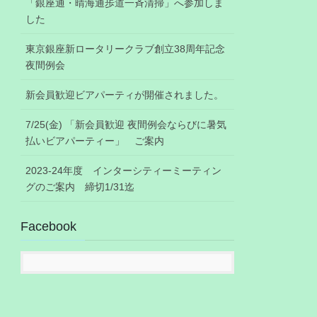
「銀座通・晴海通歩道一斉清掃」へ参加しま
した
東京銀座新ロータリークラブ創立38周年記念
夜間例会
新会員歓迎ビアパーティが開催されました。
7/25(金) 「新会員歓迎 夜間例会ならびに暑気
払いビアパーティー」 ご案内
2023-24年度 インターシティーミーティン
グのご案内 締切1/31迄
Facebook