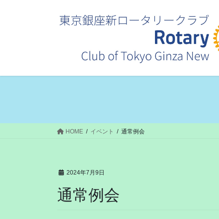
コ
ナ
ン
ビ
テ
ゲ
ン
ー
ツ
シ
へ
ョ
ス
ン
キ
に
ッ
移
プ
動
HOME
イベント
通常例会
2024年7月9日
通常例会