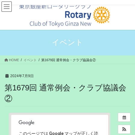
コ
ナ
ン
ビ
テ
ゲ
ン
ー
ツ
シ
へ
ョ
ス
ン
イベント
キ
に
ッ
移
プ
動
HOME
イベント
第1679回 通常例会・クラブ協議会②
2024年7月9日
第1679回 通常例会・クラブ協議会
②
このページでは Google マップが正しく読