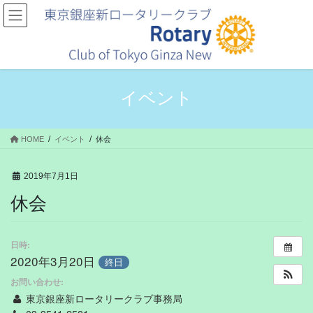
コ
ナ
ン
ビ
テ
ゲ
ン
ー
ツ
シ
へ
ョ
ス
ン
イベント
キ
に
ッ
移
プ
動
HOME
イベント
休会
2019年7月1日
休会
日時:
2020年3月20日
終日
お問い合わせ:
東京銀座新ロータリークラブ事務局