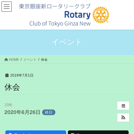
コ
ナ
ン
ビ
テ
ゲ
ン
ー
ツ
シ
へ
ョ
ス
ン
イベント
キ
に
ッ
移
プ
動
HOME
イベント
休会
2019年7月1日
休会
日時:
2020年6月26日
終日