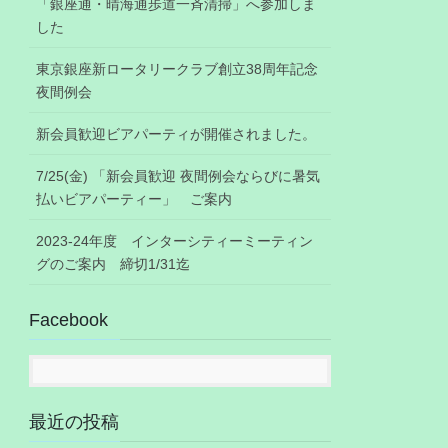
「銀座通・晴海通歩道一斉清掃」へ参加しま
した
東京銀座新ロータリークラブ創立38周年記念
夜間例会
新会員歓迎ビアパーティが開催されました。
7/25(金) 「新会員歓迎 夜間例会ならびに暑気
払いビアパーティー」 ご案内
2023-24年度 インターシティーミーティン
グのご案内 締切1/31迄
Facebook
最近の投稿