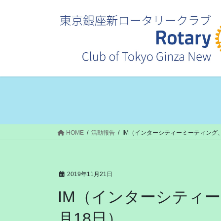
コ
ナ
ン
ビ
テ
ゲ
ン
ー
ツ
シ
へ
ョ
ス
ン
キ
に
ッ
移
プ
動
HOME
活動報告
IM（インターシティーミーティング、2
2019年11月21日
IM（インターシティー
月18日）