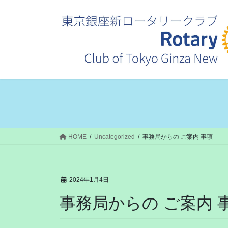
コ
ナ
ン
ビ
テ
ゲ
ン
ー
ツ
シ
へ
ョ
ス
ン
キ
に
ッ
移
プ
動
HOME
Uncategorized
事務局からの ご案内 事項
2024年1月4日
事務局からの ご案内 