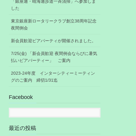
「銀座通・晴海通歩道一斉清掃」へ参加しま
した
東京銀座新ロータリークラブ創立38周年記念
夜間例会
新会員歓迎ビアパーティが開催されました。
7/25(金) 「新会員歓迎 夜間例会ならびに暑気
払いビアパーティー」 ご案内
2023-24年度 インターシティーミーティン
グのご案内 締切1/31迄
Facebook
最近の投稿