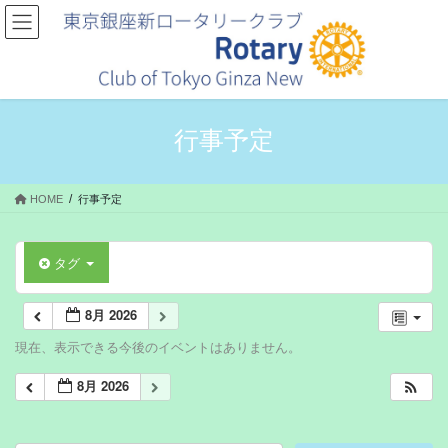
コ
ナ
ン
ビ
テ
ゲ
ン
ー
ツ
シ
へ
ョ
ス
ン
行事予定
キ
に
ッ
移
プ
動
HOME
行事予定
タグ
8月 2026
現在、表示できる今後のイベントはありません。
8月 2026